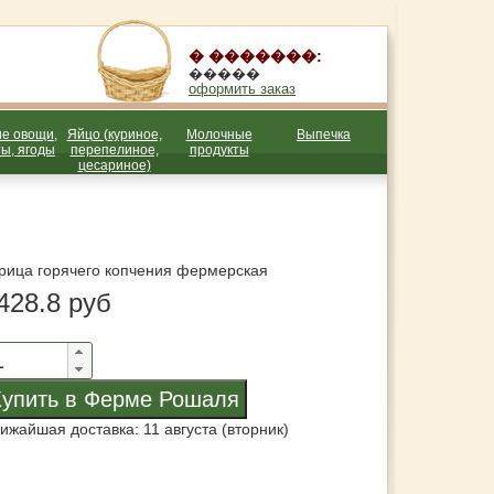
� �������:
�����
оформить заказ
е овощи,
Яйцо (куриное,
Молочные
Выпечка
ы, ягоды
перепелиное,
продукты
цесариное)
рица горячего копчения фермерская
428.8 руб
ижайшая доставка: 11 августа (вторник)