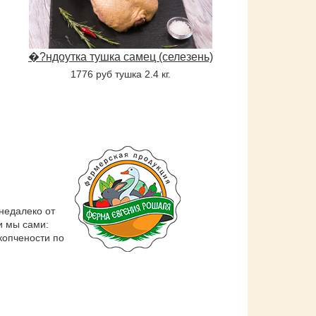
�?ндоутка тушка самец (селезень)
1776 руб тушка 2.4 кг.
недалеко от
и мы сами:
копчености по