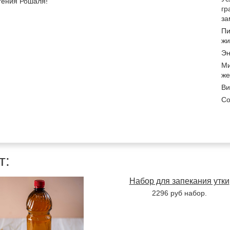
гения Рошаля!
гр
за
Пи
жи
Эн
Ми
же
Ви
Со
т:
Набор для запекания утки
2296 руб набор.