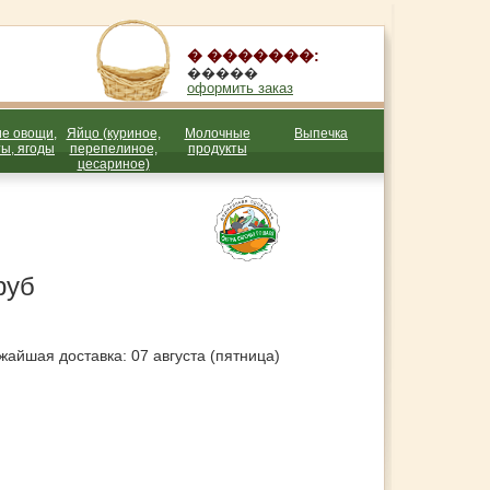
� �������:
�����
оформить заказ
е овощи,
Яйцо (куриное,
Молочные
Выпечка
ы, ягоды
перепелиное,
продукты
цесариное)
руб
жайшая доставка: 07 августа (пятница)