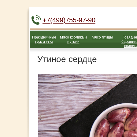
+7(499)755-97-90
Праздничные
Мясо кролика и
Мясо птицы
Говядин
гусь и утка
нутрии
баранин
свинин
Утиное сердце