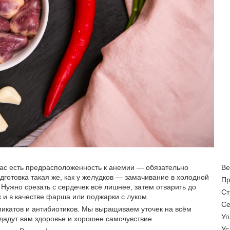
 вас есть предрасположенность к анемии — обязательно
Ве
дготовка такая же, как у желудков — замачивание в холодной
Пр
Нужно срезать с сердечек всё лишнее, затем отварить до
Ст
к и в качестве фарша или поджарки с луком.
Се
микатов и антибиотиков. Мы выращиваем уточек на всём
Уп
дадут вам здоровье и хорошее самочувствие.
Ус