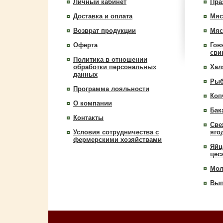
Личный кабинет
Пра
Доставка и оплата
Мяс
Возврат продукции
Мяс
Оферта
Гов
сви
Политика в отношении
обработки персональных
Хал
данных
Рыб
Программа лояльности
Коп
О компании
Бак
Контакты
Све
Условия сотрудничества c
яго
фермерскими хозяйствами
Яйц
цес
Мол
Вып