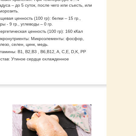
адуса – до 5 суток, после чего или съесть, или
морозить.
щевая ценность (100 гр): белки – 15 гр.,
ры - 9 гр., углеводы – 0 гр.
ергетическая ценность (100 гр): 160 кКал
кронутриенты: Микроэлементы: фосфор,
лезо, селен, цинк, медь.
тамины: В1, В2,B3 , В6,B12, A, С,E, D,K, PP
став: Утиное сердце охлажденное