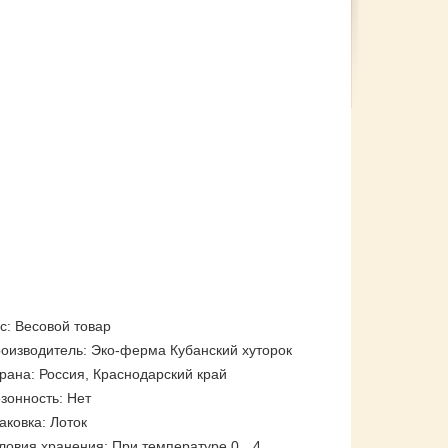
с: Весовой товар
оизводитель: Эко-ферма Кубанский хуторок
рана: Россия, Краснодарский край
зонность: Нет
аковка: Лоток
ловия хранения: При температуре 0…4