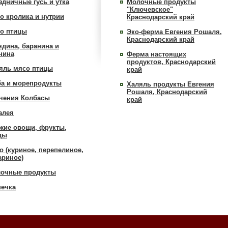
здничные гусь и утка
Молочные продукты
"Ключевское"
о кролика и нутрии
Краснодарский край
о птицы
Эко-ферма Евгения Рошаля,
Краснодарский край
ядина, баранина и
нина
Ферма настоящих
продуктов, Краснодарский
яль мясо птицы
край
а и морепродукты
Халяль продукты Евгения
Рошаля, Краснодарский
чения Колбасы
край
алея
жие овощи, фрукты,
ды
о (куриное, перепелиное,
ариное)
очные продукты
ечка