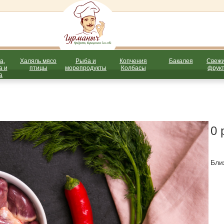
а,
Халяль мясо
Рыба и
Копчения
Бакалея
Свежи
а и
птицы
морепродукты
Колбасы
фрукт
а
0 
Бли