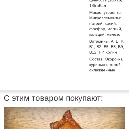
ценность (100 гр):
185 кКал
Микронутриенты:
Микроэлементы:
натрий, калий,
фосфор, магний,
кальций, железо.
Витамины: A, E, K,
В1, B2, B5, B6, B9,
B12, PP, холин
Состав: Окорочка
куриные с кожей,
охлажденные
С этим товаром покупают: