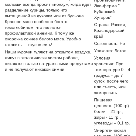
Производитель:
малыши всегда просят «ножку», когда идёт
Эко-ферма "
разделение курицы, только что
Кубанский
вытащенной из духовки или из бульона.
Хуторок"
Красное мясо особенно богато
Страна: Россия,
гемоглобином, что является
Краснодарский
профилактикой анемии. К тому же
край
окорочка сочнее белого мяса. Удобно
Сезонность: Нет
готовить — вкусно есть!
Упаковка: Лоток
Наши курочки гуляют на открытом воздухе,
живут в экологически чистом районе,
Условия
питаются только натуральными продуктами
хранения: При
и не получают никакой химии.
температуре 0…4
градуса – до 7
суток, после чего
или съесть, или
заморозить.
Пищевая
ценность (100 гр):
белки – 21 гр.,
жиры - 11 гр.,
углеводы – 0,1 гр.
Энергетическая